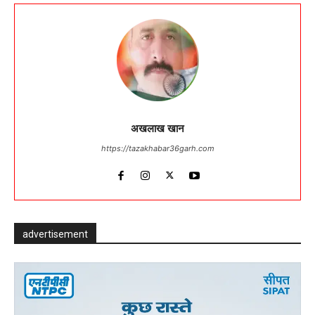
अखलाख खान
https://tazakhabar36garh.com
advertisement