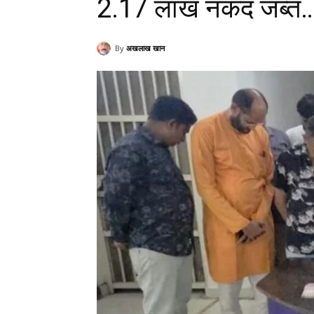
2.17 लाख नकद जब्त
By
अखलाख खान