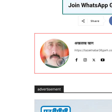
Share
अखलाख खान
https://tazakhabar36garh.c
advertisement