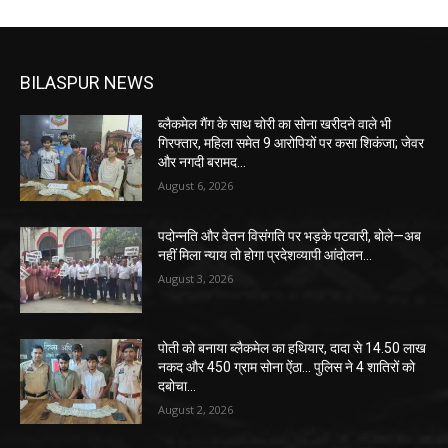
BILASPUR NEWS
ब्लैकमेल गैंग के साथ चोरी का सोना खरीदने वाले भी
गिरफ्तार, महिला समेत 9 आरोपियों पर कसा शिकंजा; जेवर
और नगदी बरामद…
August 6, 2026
पदोन्नति और वेतन विसंगति पर भड़के पटवारी, बोले—अब
नहीं मिला न्याय तो होगा प्रदेशव्यापी आंदोलन…
August 3, 2026
पोती को बनाया ब्लैकमेल का हथियार, दादा से 14.50 लाख
नकद और 450 ग्राम सोना ऐंठा… पुलिस ने 4 शातिरों को
दबोचा…
August 2, 2026