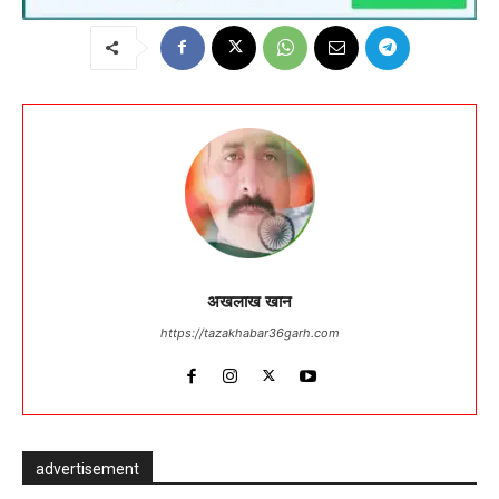
अखलाख खान
https://tazakhabar36garh.com
advertisement