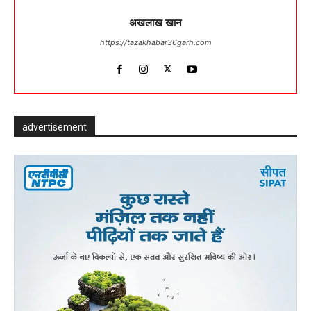
अखलाख खान
https://tazakhabar36garh.com
advertisement