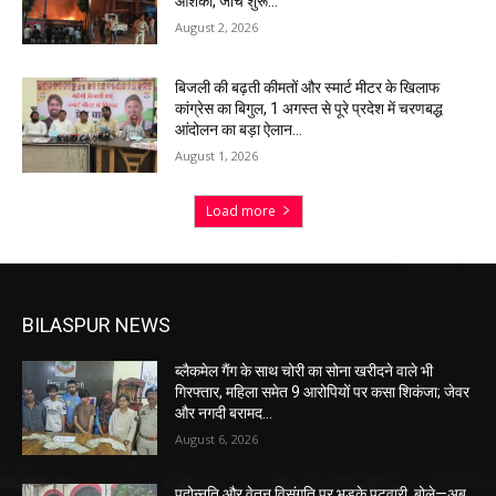
आशंका, जांच शुरू…
August 2, 2026
बिजली की बढ़ती कीमतों और स्मार्ट मीटर के खिलाफ
कांग्रेस का बिगुल, 1 अगस्त से पूरे प्रदेश में चरणबद्ध
आंदोलन का बड़ा ऐलान…
August 1, 2026
Load more
BILASPUR NEWS
ब्लैकमेल गैंग के साथ चोरी का सोना खरीदने वाले भी
गिरफ्तार, महिला समेत 9 आरोपियों पर कसा शिकंजा; जेवर
और नगदी बरामद…
August 6, 2026
पदोन्नति और वेतन विसंगति पर भड़के पटवारी, बोले—अब