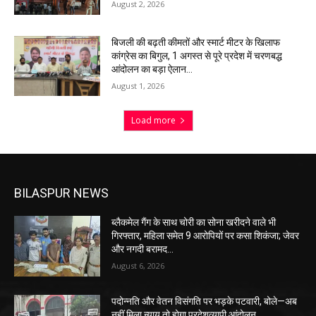
August 2, 2026
बिजली की बढ़ती कीमतों और स्मार्ट मीटर के खिलाफ
कांग्रेस का बिगुल, 1 अगस्त से पूरे प्रदेश में चरणबद्ध
आंदोलन का बड़ा ऐलान…
August 1, 2026
Load more
BILASPUR NEWS
ब्लैकमेल गैंग के साथ चोरी का सोना खरीदने वाले भी
गिरफ्तार, महिला समेत 9 आरोपियों पर कसा शिकंजा; जेवर
और नगदी बरामद…
August 6, 2026
पदोन्नति और वेतन विसंगति पर भड़के पटवारी, बोले—अब
नहीं मिला न्याय तो होगा प्रदेशव्यापी आंदोलन…