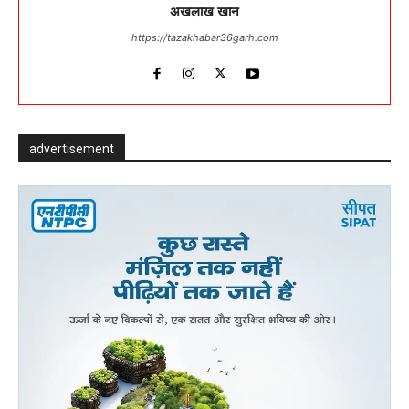
अखलाख खान
https://tazakhabar36garh.com
advertisement