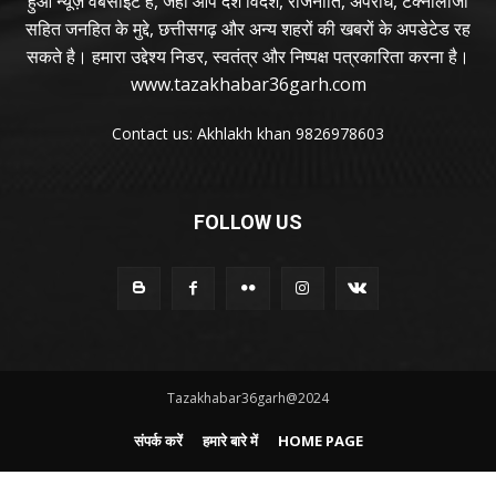
हुआ न्यूज़ वेबसाइट है, जहां आप देश विदेश, राजनीति, अपराध, टेक्नोलॉजी
सहित जनहित के मुद्दे, छत्तीसगढ़ और अन्य शहरों की खबरों के अपडेटेड रह
सकते है। हमारा उद्देश्य निडर, स्वतंत्र और निष्पक्ष पत्रकारिता करना है।
www.tazakhabar36garh.com
Contact us: Akhlakh khan 9826978603
FOLLOW US
Tazakhabar36garh@2024
संपर्क करें
हमारे बारे में
HOME PAGE