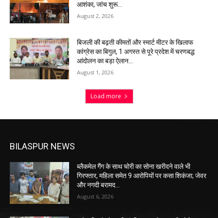
आशंका, जांच शुरू…
August 2, 2026
बिजली की बढ़ती कीमतों और स्मार्ट मीटर के खिलाफ
कांग्रेस का बिगुल, 1 अगस्त से पूरे प्रदेश में चरणबद्ध
आंदोलन का बड़ा ऐलान…
August 1, 2026
Load more
BILASPUR NEWS
ब्लैकमेल गैंग के साथ चोरी का सोना खरीदने वाले भी
गिरफ्तार, महिला समेत 9 आरोपियों पर कसा शिकंजा; जेवर
और नगदी बरामद…
August 6, 2026