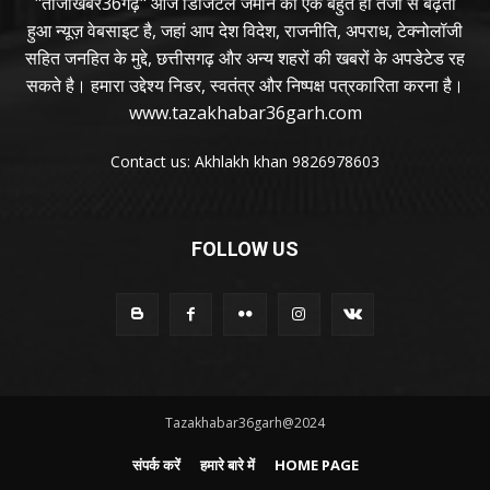
"ताजाखबर36गढ़" आज डिजिटल जमाने का एक बहुत ही तेजी से बढ़ता
हुआ न्यूज़ वेबसाइट है, जहां आप देश विदेश, राजनीति, अपराध, टेक्नोलॉजी
सहित जनहित के मुद्दे, छत्तीसगढ़ और अन्य शहरों की खबरों के अपडेटेड रह
सकते है। हमारा उद्देश्य निडर, स्वतंत्र और निष्पक्ष पत्रकारिता करना है।
www.tazakhabar36garh.com
Contact us: Akhlakh khan 9826978603
FOLLOW US
Tazakhabar36garh@2024
संपर्क करें
हमारे बारे में
HOME PAGE