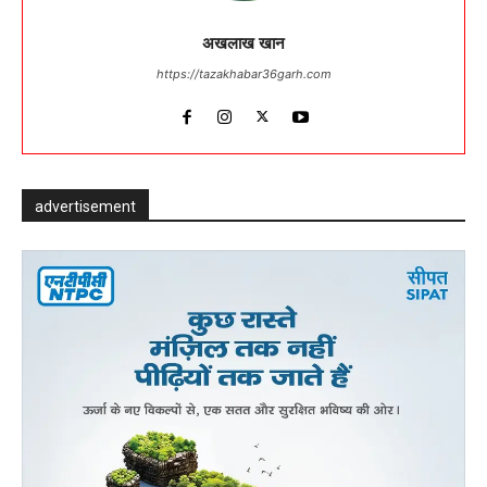
अखलाख खान
https://tazakhabar36garh.com
advertisement