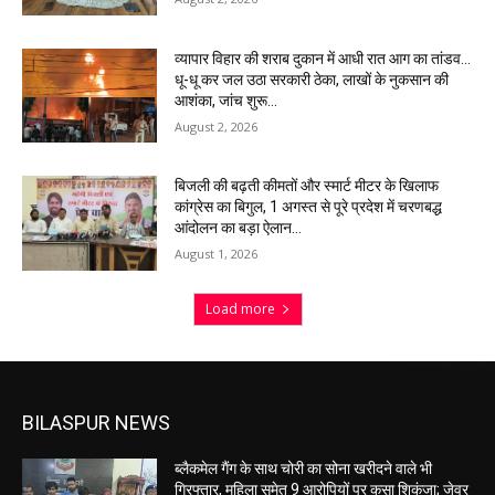
व्यापार विहार की शराब दुकान में आधी रात आग का तांडव…
धू-धू कर जल उठा सरकारी ठेका, लाखों के नुकसान की
आशंका, जांच शुरू…
August 2, 2026
बिजली की बढ़ती कीमतों और स्मार्ट मीटर के खिलाफ
कांग्रेस का बिगुल, 1 अगस्त से पूरे प्रदेश में चरणबद्ध
आंदोलन का बड़ा ऐलान…
August 1, 2026
Load more
BILASPUR NEWS
ब्लैकमेल गैंग के साथ चोरी का सोना खरीदने वाले भी
गिरफ्तार, महिला समेत 9 आरोपियों पर कसा शिकंजा; जेवर