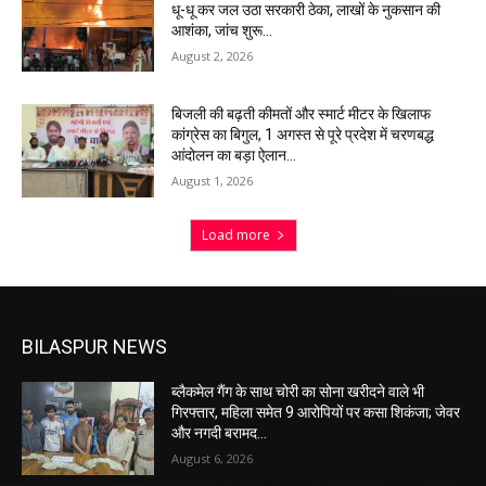
धू-धू कर जल उठा सरकारी ठेका, लाखों के नुकसान की
आशंका, जांच शुरू…
August 2, 2026
बिजली की बढ़ती कीमतों और स्मार्ट मीटर के खिलाफ
कांग्रेस का बिगुल, 1 अगस्त से पूरे प्रदेश में चरणबद्ध
आंदोलन का बड़ा ऐलान…
August 1, 2026
Load more
BILASPUR NEWS
ब्लैकमेल गैंग के साथ चोरी का सोना खरीदने वाले भी
गिरफ्तार, महिला समेत 9 आरोपियों पर कसा शिकंजा; जेवर
और नगदी बरामद…
August 6, 2026