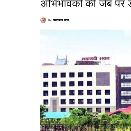
अभिभावकों की जेब पर ड
By
अखलाख खान