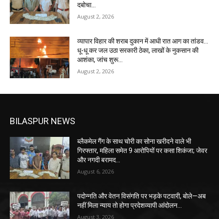
दबोचा…
August 2, 2026
व्यापार विहार की शराब दुकान में आधी रात आग का तांडव…
धू-धू कर जल उठा सरकारी ठेका, लाखों के नुकसान की
आशंका, जांच शुरू…
August 2, 2026
BILASPUR NEWS
ब्लैकमेल गैंग के साथ चोरी का सोना खरीदने वाले भी
गिरफ्तार, महिला समेत 9 आरोपियों पर कसा शिकंजा; जेवर
और नगदी बरामद…
August 6, 2026
पदोन्नति और वेतन विसंगति पर भड़के पटवारी, बोले—अब
नहीं मिला न्याय तो होगा प्रदेशव्यापी आंदोलन…
August 3, 2026