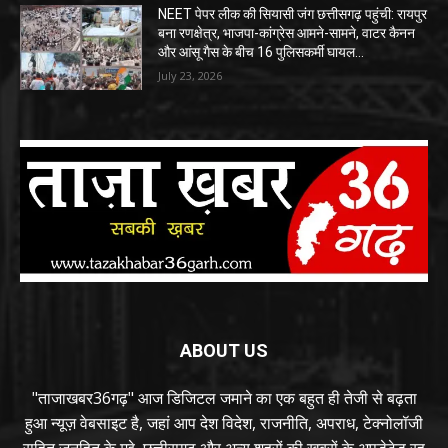
NEET पेपर लीक की सियासी जंग छत्तीसगढ़ पहुंची: रायपुर
बना रणक्षेत्र, भाजपा-कांग्रेस आमने-सामने, वाटर कैनन
और आंसू गैस के बीच 16 पुलिसकर्मी घायल…
July 23, 2026
ABOUT US
"ताजाखबर36गढ़" आज डिजिटल जमाने का एक बहुत ही तेजी से बढ़ता
हुआ न्यूज़ वेबसाइट है, जहां आप देश विदेश, राजनीति, अपराध, टेक्नोलॉजी
सहित जनहित के मुद्दे, छत्तीसगढ़ और अन्य शहरों की खबरों के अपडेटेड रह