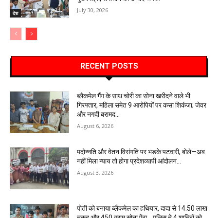
July 30, 2026
देश
RECENT POSTS
ब्लैकमेल गैंग के साथ चोरी का सोना खरीदने वाले भी
गिरफ्तार, महिला समेत 9 आरोपियों पर कसा शिकंजा; जेवर
और नगदी बरामद…
August 6, 2026
पदोन्नति और वेतन विसंगति पर भड़के पटवारी, बोले—अब
नहीं मिला न्याय तो होगा प्रदेशव्यापी आंदोलन…
August 3, 2026
पोती को बनाया ब्लैकमेल का हथियार, दादा से 14.50 लाख
नकद और 450 ग्राम सोना ऐंठा… पुलिस ने 4 शातिरों को