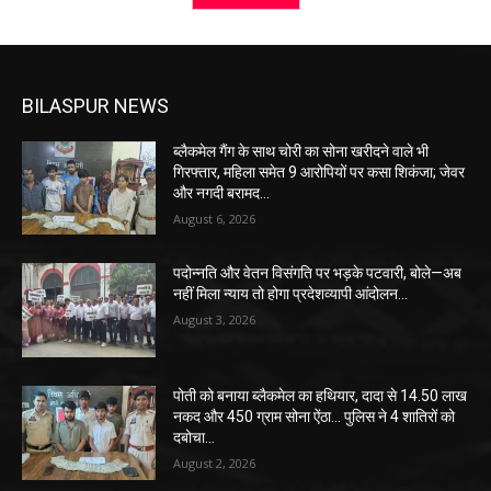
BILASPUR NEWS
ब्लैकमेल गैंग के साथ चोरी का सोना खरीदने वाले भी
गिरफ्तार, महिला समेत 9 आरोपियों पर कसा शिकंजा; जेवर
और नगदी बरामद…
August 6, 2026
पदोन्नति और वेतन विसंगति पर भड़के पटवारी, बोले—अब
नहीं मिला न्याय तो होगा प्रदेशव्यापी आंदोलन…
August 3, 2026
पोती को बनाया ब्लैकमेल का हथियार, दादा से 14.50 लाख
नकद और 450 ग्राम सोना ऐंठा… पुलिस ने 4 शातिरों को
दबोचा…
August 2, 2026