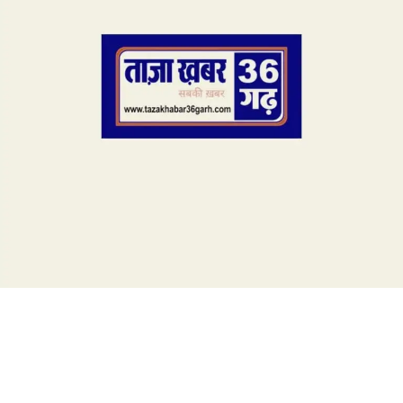
ताज़ख़बर36गढ़
:- 5 मिनट में पढ़ें 3 मई की सभी
बड़ी ख़बरें
भयंकर आंधी-तूफान ने छीनी 100 से अधिक