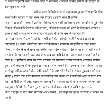
के
जरूरी
सहयोगी वरूण
व
रेशमा पटेल के सत्तारूढ़
भाजपा
में शामिल होने के बाद हार्दिक के
तेवर मुखर हो गए है।
हार्दिक पटेल ने निजी चैनल से
वार्ता
करते हुए
कांग्रेस पार्टी
के लिए
नरम जबकि
भाजपा
के लिए गरम तेवर दिखाए
।
इसके साथ ही हार्दिक
ने
कांग्रेस
से
पॉलिटिक्स
में आने के न्यौते पर भी बात की
।
हार्दिक ने कहा, ‘कांग्रेस ने मुझे न्यौता
दिया है लेकिन
पॉलिटिक्स
में नहीं आऊंगा, लेकिन हां
भाजपा
को हराने के लिए
कार्य
करूंगा
।
‘
इतना ही नहीं
भाजपा
को लेकर हार्दिक में इतना रोष है कि उन्होंने कह दिया कि
‘कांग्रेस,
भाजपा
से अच्छी पार्टी है
।
‘ हार्दिक ने
बोला
कांग्रेस पार्टी
में
भाजपा
से ज्यादा
लोकतंत्र है
।
इसके
अतिरिक्त
अपने करीबी वरूण
व
रेशमा पर भी हार्दिक ने तीखा हमला
किया
।
हार्दिक ने अपने सबसे बड़े करीबी वरुण पटेल
व
रेशमा पटेल के
भाजपा
में शामिल होने
पर
बोला
कि ‘वो गद्दार हैं, कल तक वो
भाजपा
को गाली देते थे
।
अब उनको
भाजपा
ने खरीद
लिया है
।
‘ हार्दिक ने
बोला
कि ‘वरुण
व
रेशमा को मिलाकर उनके चार लोग
भाजपा
में शामिल
हुए
।
उन्हें
संभावना
है कि कुछ
व
लोग
भाजपा
में जा सकते हैं
।
‘ इसके साथ ही ओबीसी पर बात
करते हुए हार्दिक पटेल ने
बोला
है कि ओबीसी के लोग भी गरीब हैं
।
उनका नुकसान नहीं होना
चाहिए
।
इसके लिए रास्ते निकाले जा सकते हैं जैसे राजस्थान में जाटों को आरक्षण दिया गया
था
।
ओबीसी का भी कोटा बढ़ाया जा सकता है
।
‘ आपको बता दें कि आज पीएम नरेन्द्र मोदी
अक्टूबर महीने में तीसरी बार गुजरात दौरे पर हैं, वो आज सौराष्ट्र
व
दक्ष‍िण गुजरात के
घोघा
व
दाहेज के बीच ‘फेरी सेवा’ की
आरंभ
करेंगे
।
इसे पीएम का ड्रीम प्रोजेक्ट भी बताया जा
रहा है
।