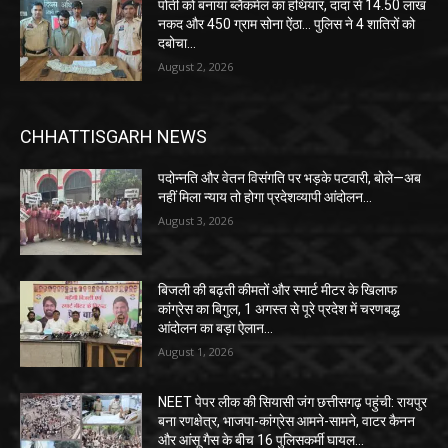
पोती को बनाया ब्लैकमेल का हथियार, दादा से 14.50 लाख
नकद और 450 ग्राम सोना ऐंठा… पुलिस ने 4 शातिरों को
दबोचा…
August 2, 2026
CHHATTISGARH NEWS
पदोन्नति और वेतन विसंगति पर भड़के पटवारी, बोले—अब
नहीं मिला न्याय तो होगा प्रदेशव्यापी आंदोलन…
August 3, 2026
बिजली की बढ़ती कीमतों और स्मार्ट मीटर के खिलाफ
कांग्रेस का बिगुल, 1 अगस्त से पूरे प्रदेश में चरणबद्ध
आंदोलन का बड़ा ऐलान…
August 1, 2026
NEET पेपर लीक की सियासी जंग छत्तीसगढ़ पहुंची: रायपुर
बना रणक्षेत्र, भाजपा-कांग्रेस आमने-सामने, वाटर कैनन
और आंसू गैस के बीच 16 पुलिसकर्मी घायल…