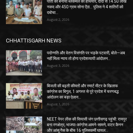
पोती को बनाया ब्लैकमेल का हथियार, दादा से 14.50 लाख
नकद और 450 ग्राम सोना ऐंठा… पुलिस ने 4 शातिरों को
दबोचा…
August 2, 2026
CHHATTISGARH NEWS
पदोन्नति और वेतन विसंगति पर भड़के पटवारी, बोले—अब
नहीं मिला न्याय तो होगा प्रदेशव्यापी आंदोलन…
August 3, 2026
बिजली की बढ़ती कीमतों और स्मार्ट मीटर के खिलाफ
कांग्रेस का बिगुल, 1 अगस्त से पूरे प्रदेश में चरणबद्ध
आंदोलन का बड़ा ऐलान…
August 1, 2026
NEET पेपर लीक की सियासी जंग छत्तीसगढ़ पहुंची: रायपुर
बना रणक्षेत्र, भाजपा-कांग्रेस आमने-सामने, वाटर कैनन
और आंसू गैस के बीच 16 पुलिसकर्मी घायल…