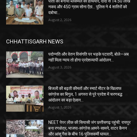
पोती को बनाया ब्लैकमेल का हथियार, दादा से 14.50 लाख
नकद और 450 ग्राम सोना ऐंठा… पुलिस ने 4 शातिरों को
दबोचा…
August 2, 2026
CHHATTISGARH NEWS
पदोन्नति और वेतन विसंगति पर भड़के पटवारी, बोले—अब
नहीं मिला न्याय तो होगा प्रदेशव्यापी आंदोलन…
August 3, 2026
बिजली की बढ़ती कीमतों और स्मार्ट मीटर के खिलाफ
कांग्रेस का बिगुल, 1 अगस्त से पूरे प्रदेश में चरणबद्ध
आंदोलन का बड़ा ऐलान…
August 1, 2026
NEET पेपर लीक की सियासी जंग छत्तीसगढ़ पहुंची: रायपुर
बना रणक्षेत्र, भाजपा-कांग्रेस आमने-सामने, वाटर कैनन
और आंसू गैस के बीच 16 पुलिसकर्मी घायल…