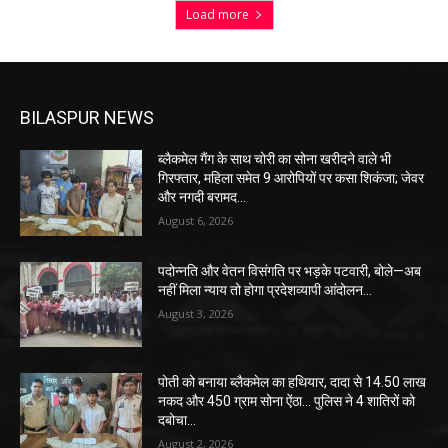
Load more
BILASPUR NEWS
ब्लैकमेल गैंग के साथ चोरी का सोना खरीदने वाले भी
गिरफ्तार, महिला समेत 9 आरोपियों पर कसा शिकंजा; जेवर
और नगदी बरामद…
August 6, 2026
पदोन्नति और वेतन विसंगति पर भड़के पटवारी, बोले—अब
नहीं मिला न्याय तो होगा प्रदेशव्यापी आंदोलन…
August 3, 2026
पोती को बनाया ब्लैकमेल का हथियार, दादा से 14.50 लाख
नकद और 450 ग्राम सोना ऐंठा… पुलिस ने 4 शातिरों को
दबोचा…
August 2, 2026