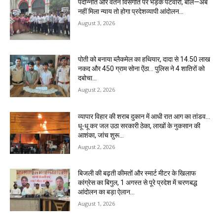
पदोन्नति और वेतन विसंगति पर भड़के पटवारी, बोले—अब
नहीं मिला न्याय तो होगा प्रदेशव्यापी आंदोलन…
August 3, 2026
पोती को बनाया ब्लैकमेल का हथियार, दादा से 14.50 लाख
नकद और 450 ग्राम सोना ऐंठा… पुलिस ने 4 शातिरों को
दबोचा…
August 2, 2026
व्यापार विहार की शराब दुकान में आधी रात आग का तांडव…
धू-धू कर जल उठा सरकारी ठेका, लाखों के नुकसान की
आशंका, जांच शुरू…
August 2, 2026
बिजली की बढ़ती कीमतों और स्मार्ट मीटर के खिलाफ
कांग्रेस का बिगुल, 1 अगस्त से पूरे प्रदेश में चरणबद्ध
आंदोलन का बड़ा ऐलान…
August 1, 2026