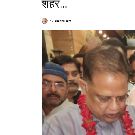
शहर…
By
अखलाख खान