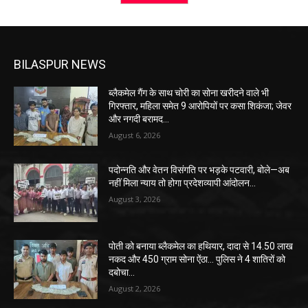
BILASPUR NEWS
ब्लैकमेल गैंग के साथ चोरी का सोना खरीदने वाले भी
गिरफ्तार, महिला समेत 9 आरोपियों पर कसा शिकंजा; जेवर
और नगदी बरामद…
August 6, 2026
पदोन्नति और वेतन विसंगति पर भड़के पटवारी, बोले—अब
नहीं मिला न्याय तो होगा प्रदेशव्यापी आंदोलन…
August 3, 2026
पोती को बनाया ब्लैकमेल का हथियार, दादा से 14.50 लाख
नकद और 450 ग्राम सोना ऐंठा… पुलिस ने 4 शातिरों को
दबोचा…
August 2, 2026