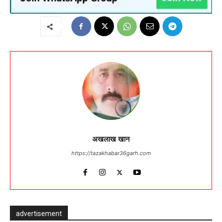
अखलाख खान
https://tazakhabar36garh.com
advertisement