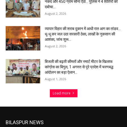
नकद और 450 ग्राम सोना ऐंठा… पुलिस ने 4 शातिरों को
दबोचा…
August 2, 2026
व्यापार विहार की शराब दुकान में आधी रात आग का तांडव…
धू-धू कर जल उठा सरकारी ठेका, लाखों के नुकसान की
आशंका, जांच शुरू…
August 2, 2026
बिजली की बढ़ती कीमतों और स्मार्ट मीटर के खिलाफ
कांग्रेस का बिगुल, 1 अगस्त से पूरे प्रदेश में चरणबद्ध
आंदोलन का बड़ा ऐलान…
August 1, 2026
Load more
BILASPUR NEWS