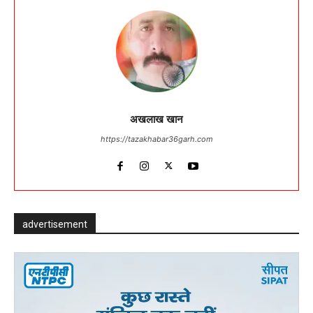
अखलाख खान
https://tazakhabar36garh.com
advertisement