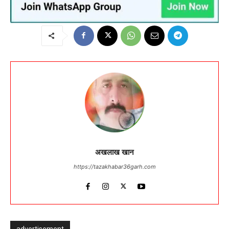
अखलाख खान
https://tazakhabar36garh.com
advertisement