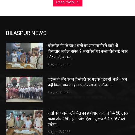
Load more
BILASPUR NEWS
ब्लैकमेल गैंग के साथ चोरी का सोना खरीदने वाले भी
गिरफ्तार, महिला समेत 9 आरोपियों पर कसा शिकंजा; जेवर
और नगदी बरामद…
August 6, 2026
पदोन्नति और वेतन विसंगति पर भड़के पटवारी, बोले—अब
नहीं मिला न्याय तो होगा प्रदेशव्यापी आंदोलन…
August 3, 2026
पोती को बनाया ब्लैकमेल का हथियार, दादा से 14.50 लाख
नकद और 450 ग्राम सोना ऐंठा… पुलिस ने 4 शातिरों को
दबोचा…
August 2, 2026