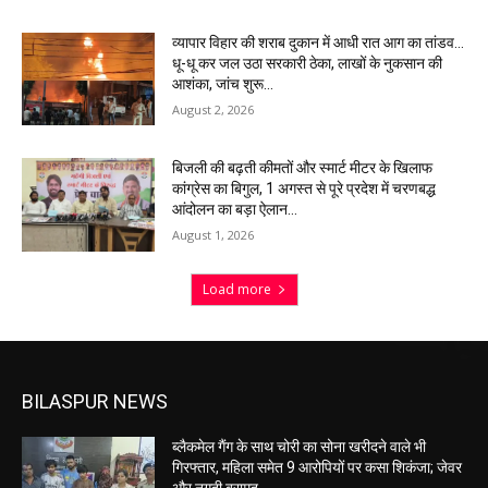
व्यापार विहार की शराब दुकान में आधी रात आग का तांडव…
धू-धू कर जल उठा सरकारी ठेका, लाखों के नुकसान की
आशंका, जांच शुरू…
August 2, 2026
बिजली की बढ़ती कीमतों और स्मार्ट मीटर के खिलाफ
कांग्रेस का बिगुल, 1 अगस्त से पूरे प्रदेश में चरणबद्ध
आंदोलन का बड़ा ऐलान…
August 1, 2026
Load more
BILASPUR NEWS
ब्लैकमेल गैंग के साथ चोरी का सोना खरीदने वाले भी
गिरफ्तार, महिला समेत 9 आरोपियों पर कसा शिकंजा; जेवर
और नगदी बरामद…