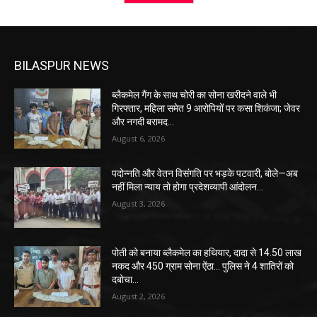
BILASPUR NEWS
ब्लैकमेल गैंग के साथ चोरी का सोना खरीदने वाले भी
गिरफ्तार, महिला समेत 9 आरोपियों पर कसा शिकंजा; जेवर
और नगदी बरामद…
August 6, 2026
पदोन्नति और वेतन विसंगति पर भड़के पटवारी, बोले—अब
नहीं मिला न्याय तो होगा प्रदेशव्यापी आंदोलन…
August 3, 2026
पोती को बनाया ब्लैकमेल का हथियार, दादा से 14.50 लाख
नकद और 450 ग्राम सोना ऐंठा… पुलिस ने 4 शातिरों को
दबोचा…
August 2, 2026