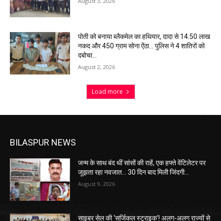
August 3, 2026
पोती को बनाया ब्लैकमेल का हथियार, दादा से 14.50 लाख
नकद और 450 ग्राम सोना ऐंठा… पुलिस ने 4 शातिरों को
दबोचा…
August 2, 2026
Load more
BILASPUR NEWS
जन्म के साथ बंद थीं सांसों की राहें, एक हफ्ते वेंटिलेटर पर
जूझता रहा नवजात… 30 दिन बाद मिली जिंदगी…
August 9, 2026
साइबर सेल की ‘सर्जिकल स्ट्राइक’! अलग-अलग राज्यों से